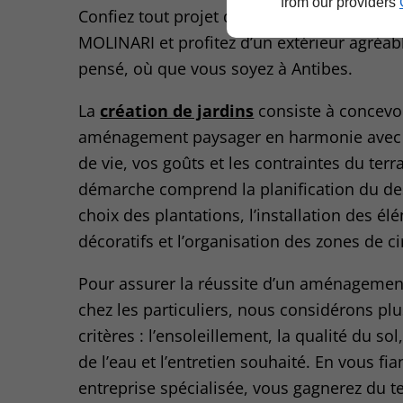
from our providers
Confiez tout projet de création d’espace ve
MOLINARI et profitez d’un extérieur agréab
pensé, où que vous soyez à Antibes.
La
création de jardins
consiste à concevo
aménagement paysager en harmonie avec
de vie, vos goûts et les contraintes du terra
démarche comprend la planification du des
choix des plantations, l’installation des é
décoratifs et l’organisation des zones de ci
Pour assurer la réussite d’un aménagemen
chez les particuliers, nous considérons pl
critères : l’ensoleillement, la qualité du sol
de l’eau et l’entretien souhaité. En vous fia
entreprise spécialisée, vous gagnerez du 