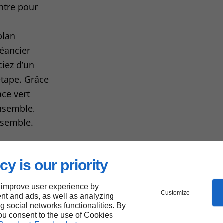
ntre pour
plan
éancier
ciez d’un
tape. Grâce
ace vert
Ensemble,
ssemble.
cy is our priority
pour
 improve user experience by
ibes
Customize
nt and ads, as well as analyzing
ng social networks functionalities. By
you consent to the use of Cookies