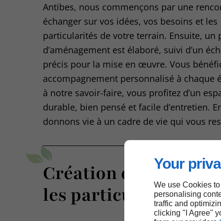
Antibes, nous commençons par une renco
échanger sur vos idées, vos besoins et les
particularités de votre terrain. Ensuite, un 
d’aménagement est élaboré, suivi d’un éch
précis pour la mise en œuvre. Vous bénéfi
accompagnement personnalisé à chaque é
à notre savoir-faire, vous profitez d’un esp
durable, bien pensé et facile d’entretien. 
donnons vie à un cadre de vie qui vous re
Your priva
Création de jardins 
We use Cookies to
les particuliers à Ant
personalising conte
traffic and optimizi
clicking "I Agree" 