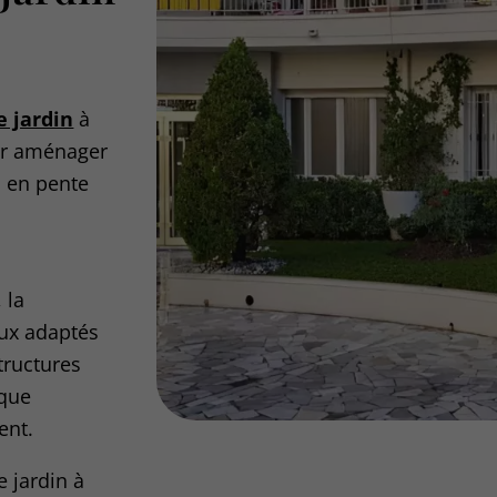
e jardin
à
ur aménager
n en pente
, la
aux adaptés
tructures
 que
ent.
e jardin à