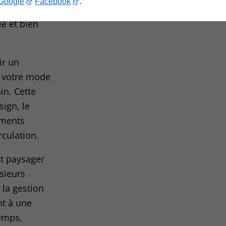
Google
Facebook
.
rt à JARDIN
le et bien
ir un
 votre mode
in. Cette
ign, le
léments
rculation.
t paysager
usieurs
, la gestion
nt à une
temps,