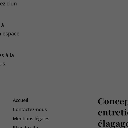
rez d’un
 à
n espace
es à la
us.
Concep
Accueil
Contactez-nous
entreti
Mentions légales
élagag
Plan du site