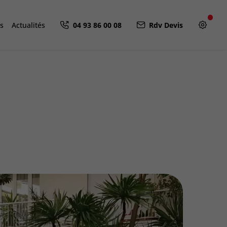
ns
Actualités
04 93 86 00 08
Rdv Devis