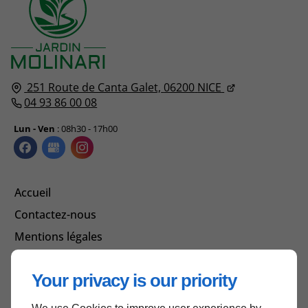
251 Route de Canta Galet,
06200
NICE
04 93 86 00 08
Lun - Ven
: 08h30 - 17h00
Accueil
Contactez-nous
Mentions légales
Plan du site
Your privacy is our priority