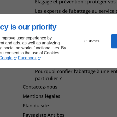
Élagage et prévention : protéger vo
Les experts de l’abattage au service 
L’élagage écologique : protégez vos 
cy is our priority
l’environnement
Abattage professionnel : préserver la
 improve user experience by
Customize
nt and ads, as well as analyzing
Optimisez la croissance de vos arbre
ng social networks functionalities. By
Abattage contrôlé : protégez votre
you consent to the use of Cookies
Google
Facebook
.
Les types d’élagage adaptés à chaque
Pourquoi confier l’abattage à une en
particulier ?
Contactez-nous
Mentions légales
Plan du site
Paysagiste Antibes