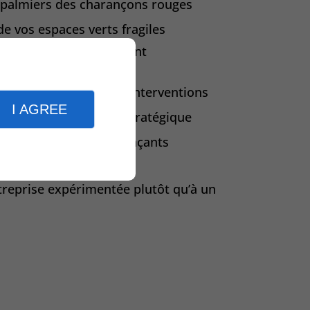
s palmiers des charançons rouges
de vos espaces verts fragiles
arbres tout en respectant
 biodiversité lors des interventions
I AGREE
s grâce à un élagage stratégique
 maison des arbres menaçants
 arbre et situation
treprise expérimentée plutôt qu’à un