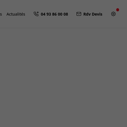
ns
Actualités
04 93 86 00 08
Rdv Devis