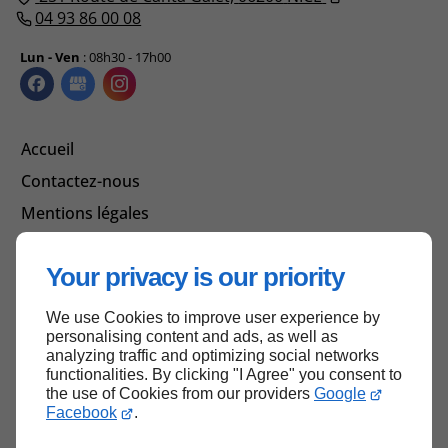
04 93 86 00 08
Lun - Ven
: 08h30 - 17h00
Accueil
Contactez-nous
Mentions légales
Plan du site
Your privacy is our priority
We use Cookies to improve user experience by
Haut de page
personalising content and ads, as well as
analyzing traffic and optimizing social networks
functionalities. By clicking "I Agree" you consent to
the use of Cookies from our providers
Google
Facebook
.