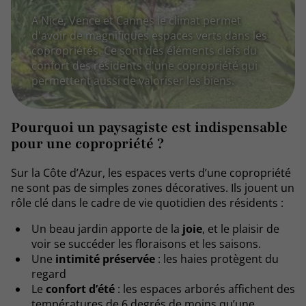
A Nice, Vence et Cannes le climat permet
d'avoir de magnifiques espaces verts dans les
copropriétés. Ce sont des éléments clefs du
confort des résidents d'une copropriété qui
permettent aussi de valoriser les biens.
Pourquoi un paysagiste est indispensable
pour une copropriété ?
Sur la Côte d’Azur, les espaces verts d’une copropriété
ne sont pas de simples zones décoratives. Ils jouent un
rôle clé dans le cadre de vie quotidien des résidents :
Un beau jardin apporte de la
joie
, et le plaisir de
voir se succéder les floraisons et les saisons.
Une
intimité préservée
: les haies protègent du
regard
Le
confort d’été
: les espaces arborés affichent des
températures de 6 degrés de moins qu’une