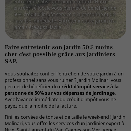
entretenu, sans contrainte ni effort ?Notre
entreprise locale vous permet de bénéficier de
50% crédit d'impôt service a la personne et de
l'avance immédiate. Entretenir votre jardin n'a
jamais été aussi facile
Faire entretenir son jardin 50% moins
cher c'est possible grâce aux jardiniers
SAP.
Vous souhaitez confier l'entretien de votre jardin à un
professionnel sans vous ruiner ? Jardin Molinari vous
permet de bénéficier du
crédit d'impôt service à la
personne de 50% sur vos dépenses de jardinage
.
Avec l’avance immédiate du crédit d’impôt vous ne
payez que la moitié de la facture.
Fini les corvées de tonte et de taille le week-end ! Jardin
Molinari, vous offre les services d'un jardinier expert à
Nice, Saint-Laurent-du-Var, Cagnes-sur-Mer, Vence,