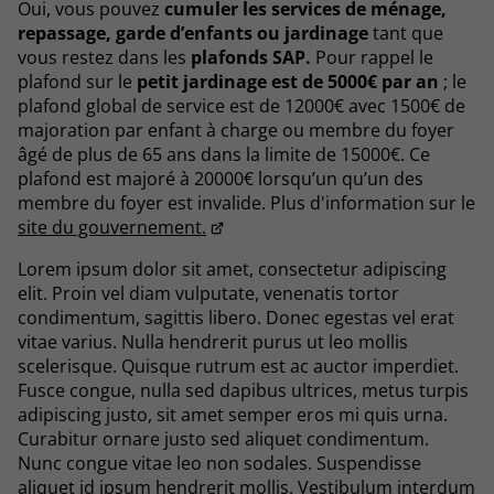
Oui, vous pouvez
cumuler les services de ménage,
repassage, garde d’enfants ou jardinage
tant que
vous restez dans les
plafonds SAP.
Pour rappel le
plafond sur le
petit jardinage est de 5000€ par an
; le
plafond global de service est de 12000€ avec 1500€ de
majoration par enfant à charge ou membre du foyer
âgé de plus de 65 ans dans la limite de 15000€. Ce
plafond est majoré à 20000€ lorsqu’un qu’un des
membre du foyer est invalide. Plus d'information sur le
site du gouvernement.
Lorem ipsum dolor sit amet, consectetur adipiscing
elit. Proin vel diam vulputate, venenatis tortor
condimentum, sagittis libero. Donec egestas vel erat
vitae varius. Nulla hendrerit purus ut leo mollis
scelerisque. Quisque rutrum est ac auctor imperdiet.
Fusce congue, nulla sed dapibus ultrices, metus turpis
adipiscing justo, sit amet semper eros mi quis urna.
Curabitur ornare justo sed aliquet condimentum.
Nunc congue vitae leo non sodales. Suspendisse
aliquet id ipsum hendrerit mollis. Vestibulum interdum