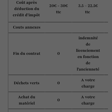
Coût après
20€ - 30€
3.5 – 22.5€
déduction du
ttc
ttc
crédit d'impôt
Couts annexes
indemnité
de
licenciement
Fin du contrat
0
en fonction
r
de
l'ancienneté
A votre
Déchets verts
0
A
charge
Achat du
A votre
0
matériel
charge