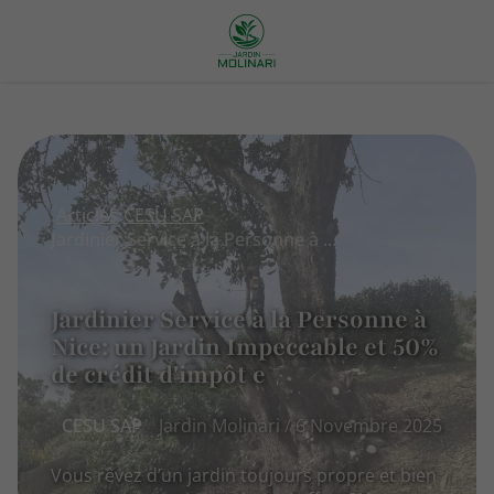
Articles
CESU SAP
Jardinier Service à la Personne à Nice: un Jardin Impeccable et 50% de crédit d'impôt e
Jardinier Service à la Personne à
Nice: un Jardin Impeccable et 50%
de crédit d'impôt e
CESU SAP
Jardin Molinari / 6 Novembre 2025
Vous rêvez d’un jardin toujours propre et bien