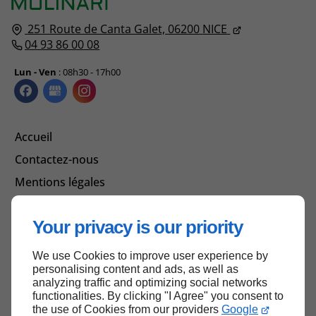
251 Route de Canta Galet,
06200
NICE
04 93 86 00 08
Lun - Ven
: 08h30 - 17h00
Accueil
Contactez-nous
Mentions légales
Plan du site
Your privacy is our priority
We use Cookies to improve user experience by
Haut de page
personalising content and ads, as well as
analyzing traffic and optimizing social networks
functionalities. By clicking "I Agree" you consent to
the use of Cookies from our providers
Google