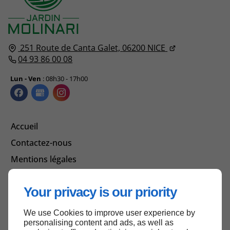
251 Route de Canta Galet,
06200
NICE
04 93 86 00 08
Lun - Ven
: 08h30 - 17h00
Accueil
Contactez-nous
Mentions légales
Plan du site
Your privacy is our priority
We use Cookies to improve user experience by
Haut de page
personalising content and ads, as well as