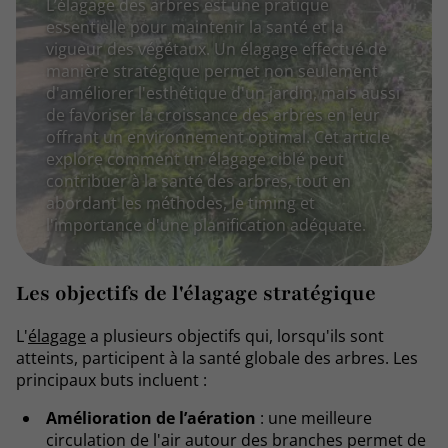
L’élagage des arbres est une pratique
essentielle pour maintenir la santé et la
vigueur des végétaux. Un élagage effectué de
manière stratégique permet non seulement
d'améliorer l'esthétique d'un jardin, mais aussi
de favoriser la croissance des arbres en leur
offrant un environnement optimal. Cet article
explore comment un élagage ciblé peut
contribuer à la santé des arbres, tout en
abordant les méthodes, le timing et
l'importance d'une planification adéquate.
Les objectifs de l'élagage stratégique
L'
élagage
a plusieurs objectifs qui, lorsqu'ils sont
atteints, participent à la santé globale des arbres. Les
principaux buts incluent :
Amélioration de l’aération
: une meilleure
circulation de l'air autour des branches permet de