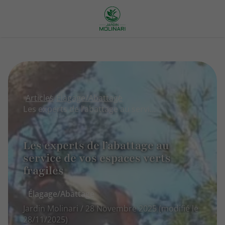
Articles
Élagage/Abattage
Les experts de l’abattage au service de vos espaces verts fragiles
Les experts de l’abattage au
service de vos espaces verts
fragiles
Élagage/Abattage
Jardin Molinari / 28 Novembre 2025 (modifié le
28/11/2025)