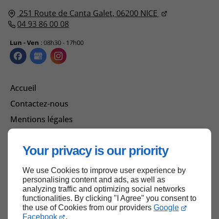
251 Route de Canta Galet,
06200
NICE
04 93 86 00 08
Lun - Ven
: 08h30 - 17h00
Accueil
Contactez-nous
Mentions légales
Plan du site
Your privacy is our priority
We use Cookies to improve user experience by
Haut de page
personalising content and ads, as well as
analyzing traffic and optimizing social networks
functionalities. By clicking "I Agree" you consent to
the use of Cookies from our providers
Google
Facebook
.