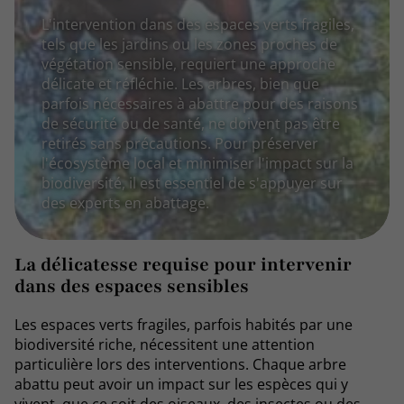
L'intervention dans des espaces verts fragiles,
tels que les jardins ou les zones proches de
végétation sensible, requiert une approche
délicate et réfléchie. Les arbres, bien que
parfois nécessaires à abattre pour des raisons
de sécurité ou de santé, ne doivent pas être
retirés sans précautions. Pour préserver
l'écosystème local et minimiser l'impact sur la
biodiversité, il est essentiel de s'appuyer sur
des experts en abattage.
La délicatesse requise pour intervenir
dans des espaces sensibles
Les espaces verts fragiles, parfois habités par une
biodiversité riche, nécessitent une attention
particulière lors des interventions. Chaque arbre
abattu peut avoir un impact sur les espèces qui y